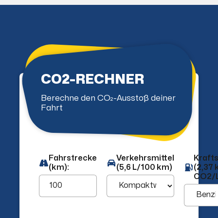
CO2-RECHNER
Berechne den CO₂-Ausstoß deiner
Fahrt
Fahrstrecke
Verkehrsmittel
Krafts
(km):
(5,6 L/100 km)
(2,37 
CO2/L