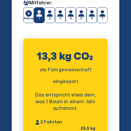
Mitfahrer:
Alleine
1
2
3
4
5
6
7
13,3 kg CO₂
als Fahrgemeinschaft
eingespart
Das entspricht etwa dem,
was 1 Baum in einem Jahr
aufnimmt.
2
Fahrten
26,5 kg